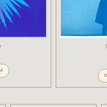
a
KA
D