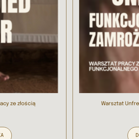
acy ze złością
Warsztat Unfre
KA
D