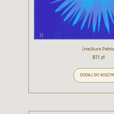
(nie)kurs Pełni
811
zł
DODAJ DO KOSZY