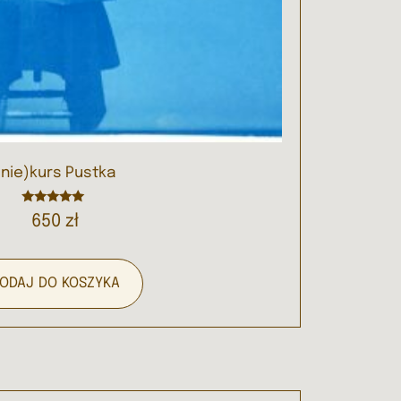
(nie)kurs Pustka
Oceniono
650
zł
5.00
na 5
ODAJ DO KOSZYKA