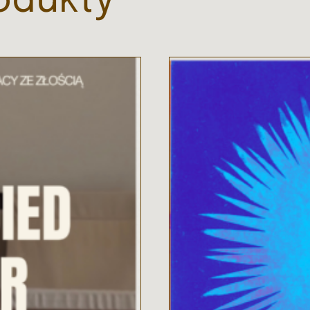
odukty