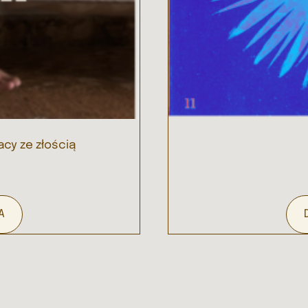
cy ze złością
A