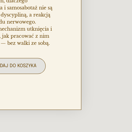
m, dlaczego
a i samosabotaż nie są
yscypliną, a reakcją
du nerwowego.
echanizm utknięcia i
, jak pracować z nim
 — bez walki ze sobą.
DAJ DO KOSZYKA