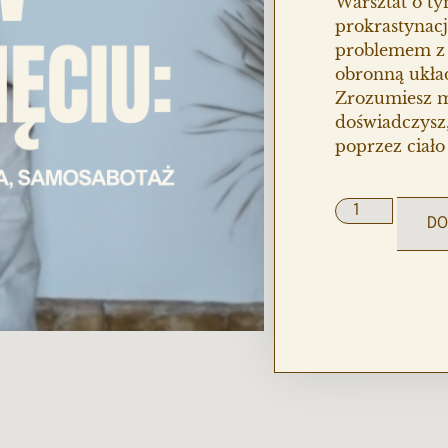
Warsztat o ty
prokrastynacj
problemem z d
obronną ukła
Zrozumiesz m
doświadczysz
poprzez ciało
DO