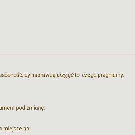
zasobność, by naprawdę
przyjąć
to, czego pragniemy.
ament pod zmianę.
ło miejsce na: