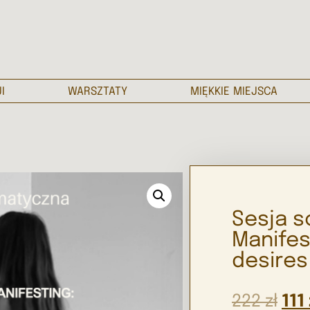
I
WARSZTATY
MIĘKKIE MIEJSCA
Sesja 
Manifes
desires
222
zł
111