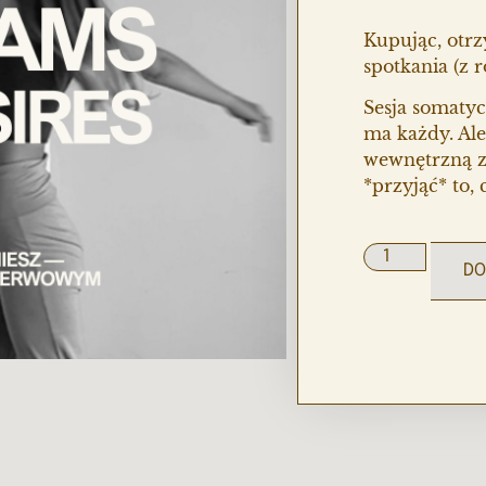
Kupując, otr
spotkania (z
Sesja somaty
ma każdy. Ale
wewnętrzną z
*przyjąć* to,
DO