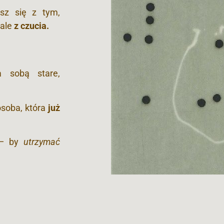
sz się z tym,
 ale
z czucia.
a sobą stare,
 osoba, która
już
— by
utrzymać