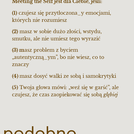
Meeting the Self jest dla Ciebie, jeśli:
(1)
c
zujesz się przytłoczona_y emocjami,
których nie rozumiesz
(2)
m
asz w sobie dużo złości, wstydu,
smutku, ale nie umiesz tego wyrazić
(3) m
asz problem z byciem
„autentyczną_ym”, bo nie wiesz, co to
znaczy
(4)
m
asz
dosyć walki ze sobą i samokrytyki
(5)
Twoja g
łowa mówi: „weź się w garść”, ale
czujesz, że czas zaopiekować się sobą
głębiej