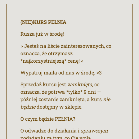
(NIE)KURS PEŁNIA
Rusza już w środę!
> Jesteś na liście zainteresowanych, co
oznacza, że otrzymasz
*najkorzystniejszą* cenę! <
Wypatruj maila od nas w środę. <3
Sprzedaż kursu jest
zamknięta
, co
oznacza, że potrwa *tylko* 9 dni —
później zostanie zamknięta, a kurs
nie
będzie
dostępny w sklepie.
O czym będzie PEŁNIA?
O odwadze do działania i
sprawczym
podążaniu za tym, co Cię woła.