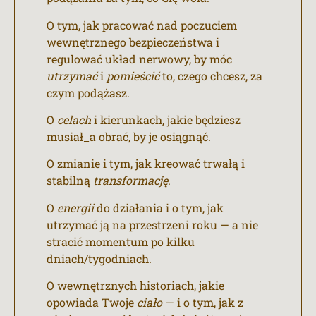
O tym, jak pracować nad poczuciem
wewnętrznego bezpieczeństwa i
regulować układ nerwowy, by móc
utrzymać
i
pomieścić
to, czego chcesz, za
czym podążasz.
O
celach
i kierunkach, jakie będziesz
musiał_a obrać, by je osiągnąć.
O zmianie i tym, jak kreować trwałą i
stabilną
transformację
.
O
energii
do działania i o tym, jak
utrzymać ją na przestrzeni roku — a nie
stracić momentum po kilku
dniach/tygodniach.
O wewnętrznych historiach, jakie
opowiada Twoje
ciało
— i o tym, jak z