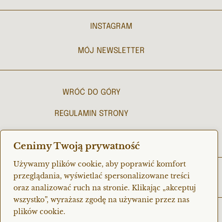
INSTAGRAM
MÓJ NEWSLETTER
WRÓĆ DO GÓRY
REGULAMIN STRONY
POLITYKA PRYWATNOŚCI
Cenimy Twoją prywatność
Używamy plików cookie, aby poprawić komfort
© 2023 purnama
przeglądania, wyświetlać spersonalizowane treści
oraz analizować ruch na stronie. Klikając „akceptuj
wszystko”, wyrażasz zgodę na używanie przez nas
plików cookie.
Sklep internetowy www.purnama.co prowadzony jest przez PURNAMA