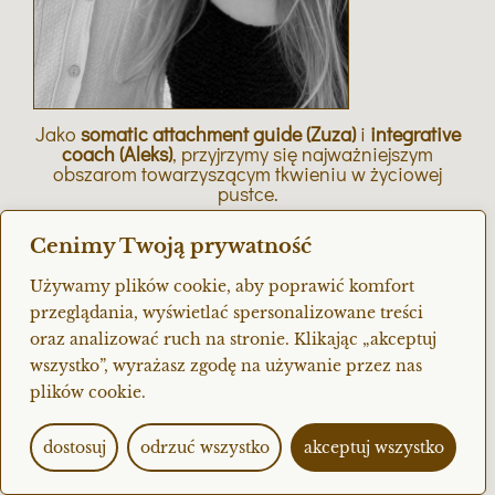
Jako
somatic attachment guide (Zuza)
i
integrative
coach (Aleks)
, przyjrzymy się najważniejszym
obszarom towarzyszącym tkwieniu w życiowej
pustce.
Skupiamy się zarówno na pracy z umysłem, jak i
Cenimy Twoją prywatność
ciałem.
Ten (
nie
)kurs to
droga, którą przeszliśmy
.
Używamy plików cookie, aby poprawić komfort
przeglądania, wyświetlać spersonalizowane treści
Pustek mamy za sobą kilka.
oraz analizować ruch na stronie. Klikając „akceptuj
Trudnych, bolesnych, takich, po których
wszystko”, wyrażasz zgodę na używanie przez nas
rozpadaliśmy się, by potem odbudować się na
plików cookie.
nowo. W tym taką, która zatrzymała nas
kompletnie.
dostosuj
odrzuć wszystko
akceptuj wszystko
Która trwała prawie rok i sprawiła, że
przewartościowaliśmy
wszystko
.
I w której, po raz pierwszy, zamiast patrzeć na