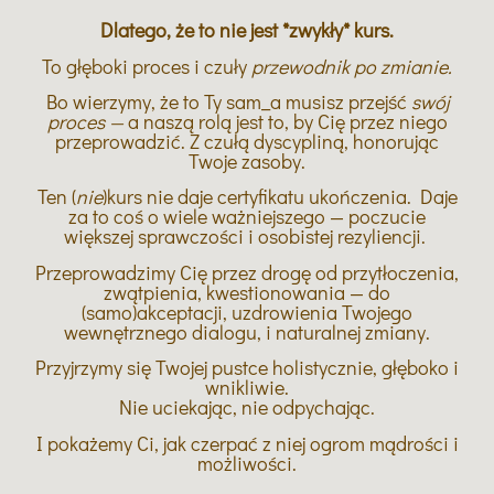
Dlatego, że to nie jest *zwykły* kurs.
To głęboki proces i czuły
przewodnik po zmianie.
Bo wierzymy, że to Ty sam_a musisz przejść
swój
proces —
a naszą rolą jest to, by Cię przez niego
przeprowadzić. Z czułą dyscypliną, honorując
Twoje zasoby.
Ten (
nie
)kurs nie daje certyfikatu ukończenia. Daje
za to coś o wiele ważniejszego — poczucie
większej sprawczości i osobistej rezyliencji.
Przeprowadzimy Cię przez drogę od przytłoczenia,
zwątpienia, kwestionowania — do
(samo)akceptacji, uzdrowienia Twojego
wewnętrznego dialogu, i naturalnej zmiany.
Przyjrzymy się Twojej pustce holistycznie, głęboko i
wnikliwie.
Nie uciekając, nie odpychając.
I pokażemy Ci, jak czerpać z niej ogrom mądrości i
możliwości.