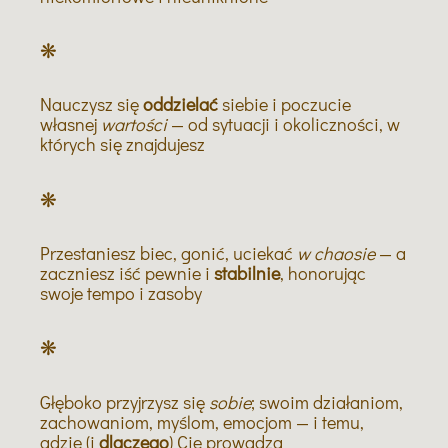
❋
Nauczysz się
oddzielać
siebie i poczucie
własnej
wartości
— od sytuacji i okoliczności, w
których się znajdujesz
❋
Przestaniesz biec, gonić, uciekać
w chaosie
— a
zaczniesz iść pewnie i
stabilnie
, honorując
swoje tempo i zasoby
❋
Głęboko przyjrzysz się
sobie
; swoim działaniom,
zachowaniom, myślom, emocjom — i temu,
gdzie (i
dlaczego
) Cię prowadzą