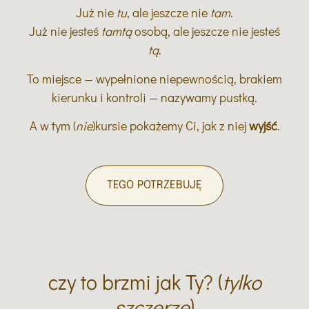
Już nie
tu
, ale jeszcze nie
tam
.
Już nie jesteś
tamtą
osobą, ale jeszcze nie jesteś
tą
.
To miejsce — wypełnione niepewnością, brakiem
kierunku i kontroli — nazywamy pustką.
A w tym (
nie
)kursie pokażemy Ci, jak z niej
wyjść
.
TEGO POTRZEBUJĘ
czy to brzmi jak Ty? (
tylko
szczerze
)