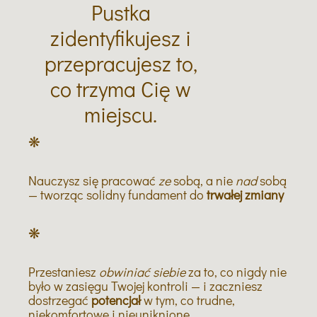
Pustka
zidentyfikujesz i
przepracujesz to,
co trzyma Cię w
miejscu.
❋
Nauczysz się pracować
ze
sobą, a nie
nad
sobą
— tworząc solidny fundament do
trwałej
zmiany
❋
Przestaniesz
obwiniać siebie
za to, co nigdy nie
było w zasięgu Twojej kontroli — i zaczniesz
dostrzegać
potencjał
w tym, co trudne,
niekomfortowe i nieuniknione