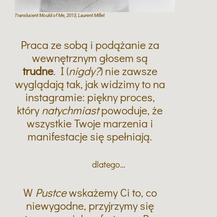
Translucent Mould of Me, 2013, Laurent Millet
Praca ze sobą i podążanie za
wewnętrznym głosem są
trudne
. I (
nigdy?
) nie zawsze
wyglądają tak, jak widzimy to na
instagramie: piękny proces,
który
natychmiast
powoduje, że
wszystkie Twoje marzenia i
manifestacje się spełniają.
dlatego…
W
Pustce
wskażemy Ci to, co
niewygodne, przyjrzymy się