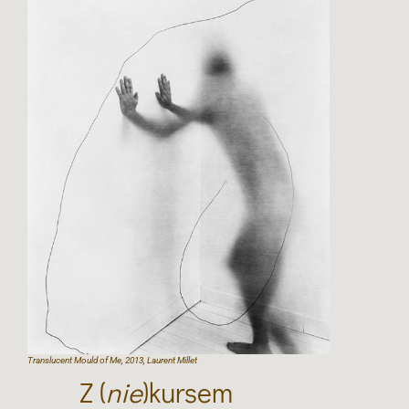
Translucent Mould of Me, 2013, Laurent Millet
Z (
nie
)kursem