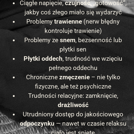
Ciągłe napięcie,
czujność
, „gotowość”,
jakby coś złego miało się wydarzyć
Problemy
trawienne
(nerw błędny
kontroluje trawienie)
Problemy ze
snem
, bezsenność lub
płytki sen
Płytki oddech
, trudność we wzięciu
pełnego oddechu
Chroniczne
zmęczenie
– nie tylko
fizyczne, ale też psychiczne
Trudności relacyjne: zamknięcie,
drażliwość
Utrudniony dostęp do jakościowego
odpoczynku
— nawet w czasie relaksu
ciało jest spięte