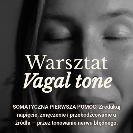
Warsztat
Vagal tone
SOMATYCZNA PIERWSZA POMOC: Zredukuj
napięcie, zmęczenie i przebodźcowanie u
źródła — przez tonowanie nerwu błędnego.