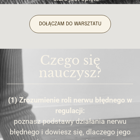
DOŁĄCZAM DO WARSZTATU
Czego się
nauczysz?
(1) Zrozumienie roli nerwu błędnego w
regulacji:
poznasz podstawy działania nerwu
błędnego i dowiesz się, dlaczego jego