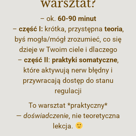
warsztat?
– ok.
60-
90 minut
–
część I:
krótka, przystępna
teoria
,
byś mogła/mógł zrozumieć, co się
dzieje w Twoim ciele i dlaczego
–
część II
:
praktyki somatyczne
,
które aktywują nerw błędny i
przywracają dostęp do stanu
regulacji
To warsztat *praktyczny*
—
doświadczenie
, nie teoretyczna
lekcja.