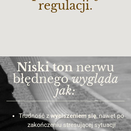
regulacji.
Niski ton
nerwu
błędnego
wygląda
jak:
Trudność z
wyciszeniem się
, nawet po
zakończeniu stresującej sytuacji