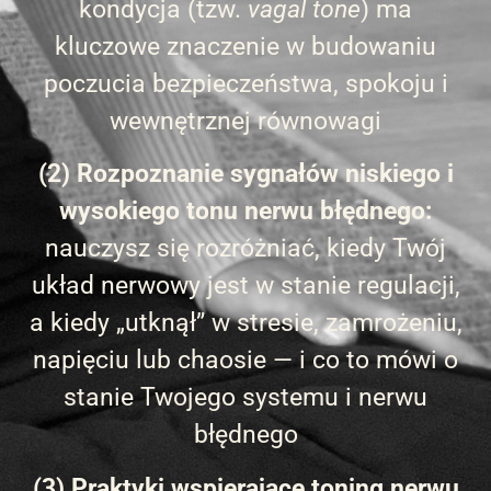
kondycja (tzw.
vagal tone
) ma
kluczowe znaczenie w budowaniu
poczucia bezpieczeństwa, spokoju i
wewnętrznej równowagi
(2) Rozpoznanie sygnałów niskiego i
wysokiego tonu nerwu błędnego:
nauczysz się rozróżniać, kiedy Twój
układ nerwowy jest w stanie regulacji,
a kiedy „utknął” w stresie, zamrożeniu,
napięciu lub chaosie — i co to mówi o
stanie Twojego systemu i nerwu
błędnego
(3) Praktyki wspierające toning nerwu