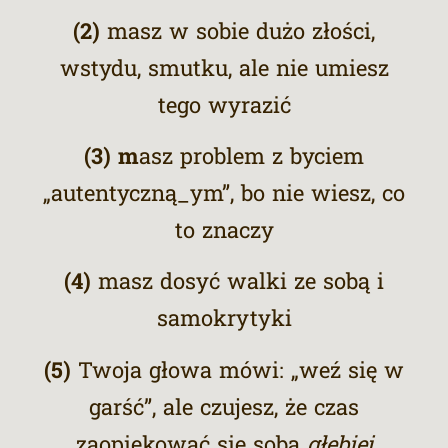
(2)
m
asz w sobie dużo złości,
wstydu, smutku, ale nie umiesz
tego wyrazić
(3) m
asz problem z byciem
„autentyczną_ym”, bo nie wiesz, co
to znaczy
(4)
m
asz
dosyć walki ze sobą i
samokrytyki
(5)
Twoja g
łowa mówi: „weź się w
garść”, ale czujesz, że czas
zaopiekować się sobą
głębiej