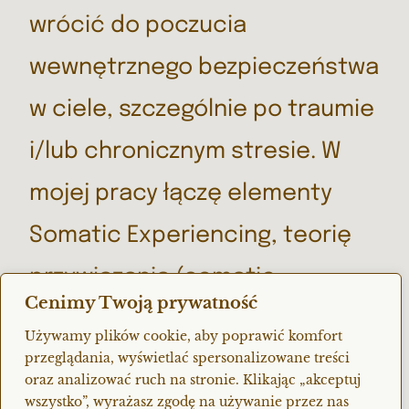
wrócić do poczucia
wewnętrznego bezpieczeństwa
w ciele, szczególnie po traumie
i/lub chronicznym stresie. W
mojej pracy łączę elementy
Somatic Experiencing, teorię
przywiązania (somatic
Cenimy Twoją prywatność
attachment), somatic parts
Używamy plików cookie, aby poprawić komfort
work (IFS) i embodied
przeglądania, wyświetlać spersonalizowane treści
oraz analizować ruch na stronie. Klikając „akceptuj
movement.
wszystko”, wyrażasz zgodę na używanie przez nas