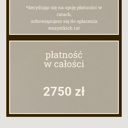
*decydując się na opcję płatności w
ratach,
zobowiązujesz się do spłacenia
wszystkich rat
płatność
w całości
2750
zł