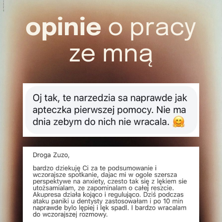
opinie
o pracy
ze mną