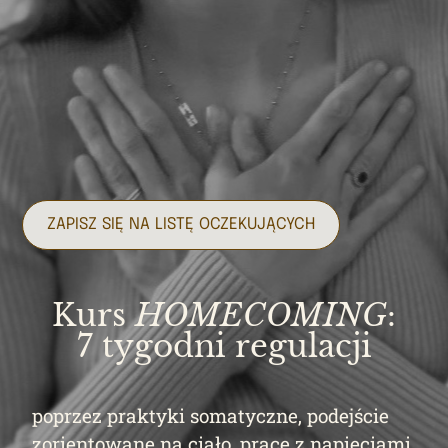
ZAPISZ SIĘ NA LISTĘ OCZEKUJĄCYCH
Kurs
HOMECOMING
:
7 tygodni regulacji
poprzez praktyki somatyczne, podejście
zorientowane na ciało, pracę z napięciami,