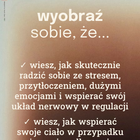
wyobraź
sobie, że...
✓ wiesz, jak skutecznie
radzić sobie ze stresem,
przytłoczeniem, dużymi
emocjami i wspierać swój
układ nerwowy w regulacji
✓ wiesz, jak wspierać
swoje ciało w przypadku