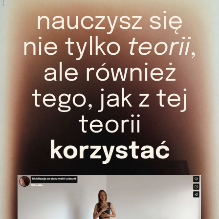
nauczysz się
nie tylko
teorii
,
ale również
tego, jak z tej
teorii
korzystać